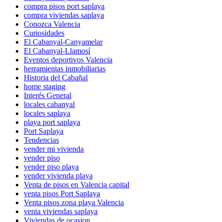
compra pisos port saplaya
compra viviendas saplaya
Conozca Valencia
Curiosidades
El Cabanyal-Canyamelar
El Cabanyal-Llamosí
Eventos deportivos Valencia
herramientas inmobiliarias
Historia del Cabañal
home staging
Interés General
locales cabanyal
locales saplaya
playa port saplaya
Port Saplaya
Tendencias
vender mi vivienda
vender piso
vender piso playa
vender vivienda playa
Venta de pisos en Valencia capital
venta pisos Port Saplaya
Venta pisos zona playa Valencia
venta viviendas saplaya
Viviendas de ocasion