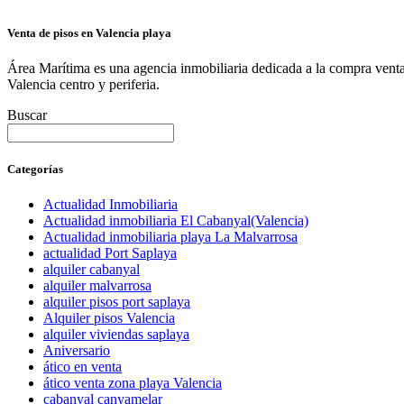
Venta de pisos en Valencia playa
Área Marítima es una agencia inmobiliaria dedicada a la compra venta 
Valencia centro y periferia.
Buscar
Categorías
Actualidad Inmobiliaria
Actualidad inmobiliaria El Cabanyal(Valencia)
Actualidad inmobiliaria playa La Malvarrosa
actualidad Port Saplaya
alquiler cabanyal
alquiler malvarrosa
alquiler pisos port saplaya
Alquiler pisos Valencia
alquiler viviendas saplaya
Aniversario
ático en venta
ático venta zona playa Valencia
cabanyal canyamelar