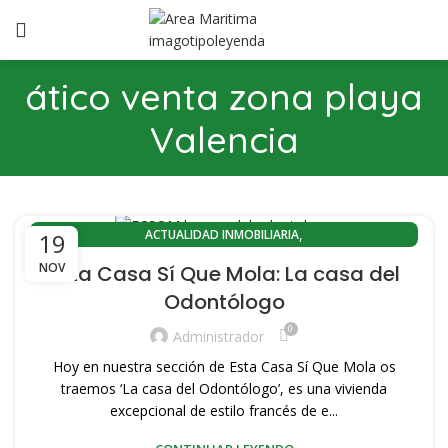
ático venta zona playa
Valencia
,
ACTUALIDAD INMOBILIARIA
19
,
ACTUALIDAD INMOBILIARIA EL CABANYAL(VALENCIA)
NOV
Esta Casa Sí Que Mola: La casa del
,
ACTUALIDAD INMOBILIARIA PLAYA LA MALVARROSA
Odontólogo
,
,
ACTUALIDAD PORT SAPLAYA
ÁTICO EN VENTA
0
,
,
ÁTICO VENTA ZONA PLAYA VALENCIA
CABANYAL CANYAMELAR
Administrador
,
,
COMPRA PISOS PORT SAPLAYA
COMPRA VIVIENDAS SAPLAYA
Hoy en nuestra sección de Esta Casa Sí Que Mola os
,
,
CONOZCA VALENCIA
EL CABANYAL-CANYAMELAR
traemos ‘La casa del Odontólogo’, es una vivienda
,
,
EL CABANYAL-LLAMOSÍ
excepcional de estilo francés de e...
HERRAMIENTAS INMOBILIARIAS
,
,
HISTORIA DEL CABAÑAL
HOME STAGING
PLAYA PORT SAPLAYA