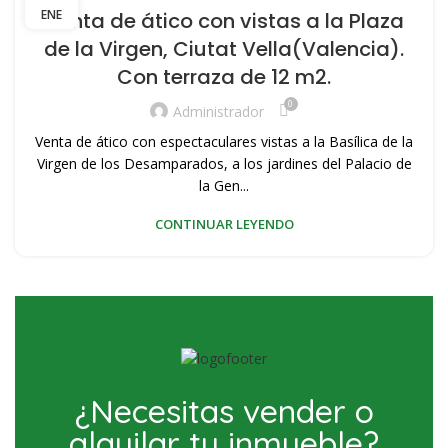
,
,
ÁTICO VENTA ZONA PLAYA VALENCIA
CONOZCA VALENCIA
ENE
Venta de ático con vistas a la Plaza
,
,
VENDER MI VIVIENDA
VENDER PISO
VIVIENDAS DE OCASION
de la Virgen, Ciutat Vella(Valencia).
Con terraza de 12 m2.
0
Administrador
Venta de ático con espectaculares vistas a la Basílica de la
Virgen de los Desamparados, a los jardines del Palacio de
la Gen...
CONTINUAR LEYENDO
¿Necesitas vender o
alquilar tu inmueble?