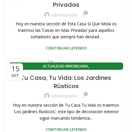
Privadas
,
,
ACTUALIDAD PORT SAPLAYA
CABANYAL CANYAMELAR
0
,
,
COMPRA PISOS PORT SAPLAYA
COMPRA VIVIENDAS SAPLAYA
Administrador
,
,
CONOZCA VALENCIA
EL CABANYAL-CANYAMELAR
Hoy en nuestra sección de Esta Casa Sí Que Mola os
,
,
EL CABANYAL-LLAMOSÍ
HISTORIA DEL CABAÑAL
traemos las ‘Casas en Islas Privadas’ para aquellos
,
,
,
PLAYA PORT SAPLAYA
soñadores que siempre han desead...
PORT SAPLAYA
VENDER MI VIVIENDA
,
,
,
VENDER PISO
VENDER PISO PLAYA
VENDER VIVIENDA PLAYA
CONTINUAR LEYENDO
,
VENTA DE PISOS EN VALENCIA CAPITAL
,
VENTA PISOS PORT SAPLAYA
,
,
VENTA PISOS ZONA PLAYA VALENCIA
ACTUALIDAD INMOBILIARIA
15
,
,
,
VENTA VIVIENDAS SAPLAYA
VIVIENDAS DE OCASION
ACTUALIDAD INMOBILIARIA EL CABANYAL(VALENCIA)
OCT
Tu Casa, Tu Vida: Los Jardines
,
VIVIENDAS SAPLAYA
ACTUALIDAD INMOBILIARIA PLAYA LA MALVARROSA
Rústicos
,
,
ACTUALIDAD PORT SAPLAYA
CABANYAL CANYAMELAR
0
,
,
COMPRA PISOS PORT SAPLAYA
COMPRA VIVIENDAS SAPLAYA
Administrador
,
,
CONOZCA VALENCIA
EL CABANYAL-CANYAMELAR
Hoy en nuestra sección de Tu Casa Tu Vida os traemos
,
,
EL CABANYAL-LLAMOSÍ
HISTORIA DEL CABAÑAL
‘Los Jardines Rústicos’, este tipo de decoración exterior
,
,
,
PLAYA PORT SAPLAYA
sigue marcando tendencia...
PORT SAPLAYA
VENDER MI VIVIENDA
,
,
,
VENDER PISO
VENDER PISO PLAYA
VENDER VIVIENDA PLAYA
CONTINUAR LEYENDO