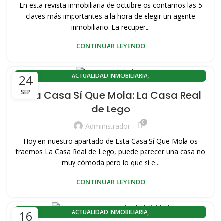
,
,
CONOZCA VALENCIA
EL CABANYAL-CANYAMELAR
En esta revista inmobiliaria de octubre os contamos las 5
,
,
EL CABANYAL-LLAMOSÍ
HISTORIA DEL CABAÑAL
claves más importantes a la hora de elegir un agente
,
,
,
PLAYA PORT SAPLAYA
inmobiliario. La recuper...
PORT SAPLAYA
VENDER MI VIVIENDA
,
,
,
VENDER PISO
VENDER PISO PLAYA
VENDER VIVIENDA PLAYA
CONTINUAR LEYENDO
,
VENTA DE PISOS EN VALENCIA CAPITAL
,
VENTA PISOS PORT SAPLAYA
,
,
VENTA PISOS ZONA PLAYA VALENCIA
ACTUALIDAD INMOBILIARIA
24
,
,
,
VENTA VIVIENDAS SAPLAYA
VIVIENDAS DE OCASION
ACTUALIDAD INMOBILIARIA EL CABANYAL(VALENCIA)
SEP
Esta Casa Sí Que Mola: La Casa Real
,
VIVIENDAS SAPLAYA
ACTUALIDAD INMOBILIARIA PLAYA LA MALVARROSA
de Lego
,
,
ACTUALIDAD PORT SAPLAYA
CABANYAL CANYAMELAR
0
,
,
COMPRA PISOS PORT SAPLAYA
COMPRA VIVIENDAS SAPLAYA
Administrador
,
,
CONOZCA VALENCIA
EL CABANYAL-CANYAMELAR
Hoy en nuestro apartado de Esta Casa Sí Que Mola os
,
,
EL CABANYAL-LLAMOSÍ
HISTORIA DEL CABAÑAL
traemos La Casa Real de Lego, puede parecer una casa no
,
,
,
PLAYA PORT SAPLAYA
muy cómoda pero lo que sí e...
PORT SAPLAYA
VENDER MI VIVIENDA
,
,
,
VENDER PISO
VENDER PISO PLAYA
VENDER VIVIENDA PLAYA
CONTINUAR LEYENDO
,
VENTA DE PISOS EN VALENCIA CAPITAL
,
VENTA PISOS PORT SAPLAYA
,
,
VENTA PISOS ZONA PLAYA VALENCIA
ACTUALIDAD INMOBILIARIA
16