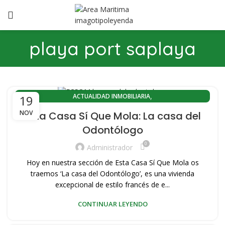
playa port saplaya
,
ACTUALIDAD INMOBILIARIA
19
,
ACTUALIDAD INMOBILIARIA EL CABANYAL(VALENCIA)
NOV
Esta Casa Sí Que Mola: La casa del
,
ACTUALIDAD INMOBILIARIA PLAYA LA MALVARROSA
Odontólogo
,
,
ACTUALIDAD PORT SAPLAYA
ÁTICO EN VENTA
0
,
,
ÁTICO VENTA ZONA PLAYA VALENCIA
CABANYAL CANYAMELAR
Administrador
,
,
COMPRA PISOS PORT SAPLAYA
COMPRA VIVIENDAS SAPLAYA
Hoy en nuestra sección de Esta Casa Sí Que Mola os
,
,
CONOZCA VALENCIA
EL CABANYAL-CANYAMELAR
traemos ‘La casa del Odontólogo’, es una vivienda
,
,
EL CABANYAL-LLAMOSÍ
excepcional de estilo francés de e...
HERRAMIENTAS INMOBILIARIAS
,
,
HISTORIA DEL CABAÑAL
HOME STAGING
PLAYA PORT SAPLAYA
CONTINUAR LEYENDO
,
,
,
,
PORT SAPLAYA
VENDER MI VIVIENDA
VENDER PISO
,
,
VENDER PISO PLAYA
VENDER VIVIENDA PLAYA