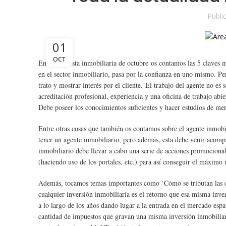
,
,
VENDER PISO
VENDER PISO PLAYA
VENDER VIVIEND
Publi
,
VENTA PISOS ZONA PLAYA VALENCIA
VENT
01
OCT
En esta revista inmobiliaria de octubre os contamos las 5 claves 
en el sector inmobiliario, pasa por la confianza en uno mismo. Pe
trato y mostrar interés por el cliente. El trabajo del agente no e
acreditación profesional, experiencia y una oficina de trabajo abie
Debe poseer los conocimientos suficientes y hacer estudios de me
Entre otras cosas que también os contamos sobre el agente inmobili
tener un agente inmobiliario, pero además, esta debe venir acompa
inmobiliario debe llevar a cabo una serie de acciones promociona
(haciendo uso de los portales, etc.) para así conseguir el máximo 
Además, tocamos temas importantes como ‘Cómo se tributan las op
cualquier inversión inmobiliaria es el retorno que esa misma inver
a lo largo de los años dando lugar a la entrada en el mercado esp
cantidad de impuestos que gravan una misma inversión inmobiliar