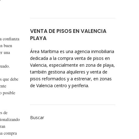
VENTA DE PISOS EN VALENCIA
PLAYA
a confianza
un buen
Área Marítima es una agencia inmobiliaria
er una
dedicada a la compra venta de pisos en
Valencia, especialmente en zona de playa,
cuado.
también gestiona alquileres y venta de
pisos reformados y a estrenar, en zonas
es que debe
de Valencia centro y periferia.
ente
o posible
es de
Buscar
sionalizando
gran
una compra