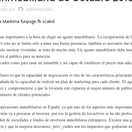
,
,
,
A PLAYA
VENTA DE PISOS EN VALENCIA CAPITAL
VENTA PISOS PORT SAPLAYA
cado por
Administrador
,
,
A VIVIENDAS SAPLAYA
VIVIENDAS DE OCASION
VIVIENDAS SAPLAYA
más importantes a la hora de elegir un agente inmobiliario. La recuperación de l
ro esto no se limita solo a tener una buena presencia, también es necesario dar 
s solo mostrar viviendas, se trata de mucho más. Un agente inmobiliario debe ten
rta al público para su atención.
rcados como para tasar un inmueble y ser capaz de establecer el precio más ade
ario es que la capacidad de negociación es una de las características principal
ñada de la capacidad de realizar un plan de marketing para cada cliente. El ag
les y comprometerse a que la vivienda esté expuesta al mayor número de públic
número de clientes potenciales.
eraciones inmobiliarias en España’ ya que uno de los aspectos más important
sión va a procurar al inversor, por eso la gestión de los activos se ha ido profe
añol de sociedades y fondos de inversión inmobiliaria extranjeros. Existen una 
ia y que la mayoría desconoce, pero ¿cuáles son los impuestos que grabarían 