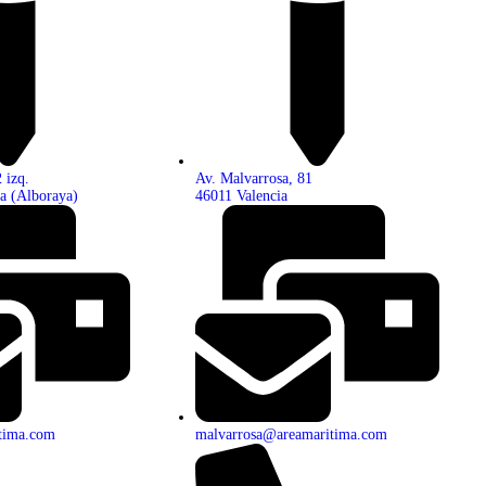
 izq.
Av. Malvarrosa, 81
a (Alboraya)
46011 Valencia
tima.com
malvarrosa@areamaritima.com