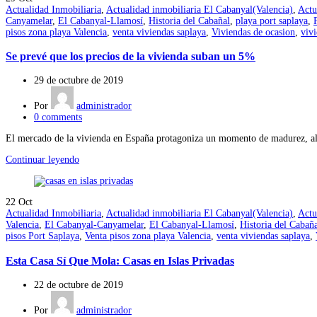
Actualidad Inmobiliaria
,
Actualidad inmobiliaria El Cabanyal(Valencia)
,
Actu
Canyamelar
,
El Cabanyal-Llamosí
,
Historia del Cabañal
,
playa port saplaya
,
pisos zona playa Valencia
,
venta viviendas saplaya
,
Viviendas de ocasion
,
viv
Se prevé que los precios de la vivienda suban un 5%
29 de octubre de 2019
Por
administrador
0
comments
El mercado de la vivienda en España protagoniza un momento de madurez, alej
Continuar leyendo
22
Oct
Actualidad Inmobiliaria
,
Actualidad inmobiliaria El Cabanyal(Valencia)
,
Actu
Valencia
,
El Cabanyal-Canyamelar
,
El Cabanyal-Llamosí
,
Historia del Cabañ
pisos Port Saplaya
,
Venta pisos zona playa Valencia
,
venta viviendas saplaya
,
Esta Casa Sí Que Mola: Casas en Islas Privadas
22 de octubre de 2019
Por
administrador