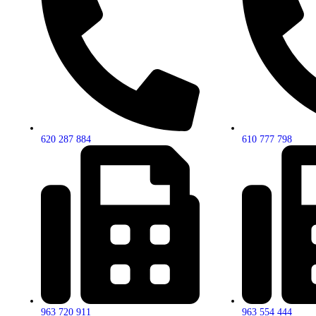
620 287 884
610 777 798
963 720 911
963 554 444