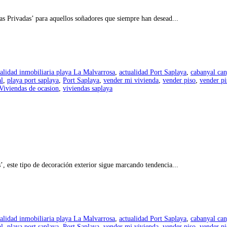
as Privadas’ para aquellos soñadores que siempre han desead...
alidad inmobiliaria playa La Malvarrosa
,
actualidad Port Saplaya
,
cabanyal ca
al
,
playa port saplaya
,
Port Saplaya
,
vender mi vivienda
,
vender piso
,
vender pi
Viviendas de ocasion
,
viviendas saplaya
, este tipo de decoración exterior sigue marcando tendencia...
alidad inmobiliaria playa La Malvarrosa
,
actualidad Port Saplaya
,
cabanyal ca
al
,
playa port saplaya
,
Port Saplaya
,
vender mi vivienda
,
vender piso
,
vender pi