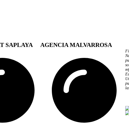
T SAPLAYA
AGENCIA MALVARROSA
Fi
Ne
pu
so
re
Eu
U
pu
la