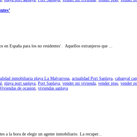
ntes’
en España para los no residentes’. Aquellos extranjeros que ...
alidad inmobiliaria playa La Malvarrosa
,
actualidad Port Saplaya
,
cabanyal ca
al
,
playa port saplaya
,
Port Saplaya
,
vender mi vivienda
,
vender piso
,
vender pi
Viviendas de ocasion
,
viviendas saplaya
es a la hora de elegir un agente inmobiliario. La recuper...