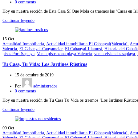
0
comments
Hoy en nuestra sección de Esta Casa Sí Que Mola os traemos las ‘Casas en Isl
Continuar leyendo
15
Oct
Actualidad Inmobiliaria
,
Actualidad inmobiliaria El Cabanyal(Valencia)
,
Actu
Valencia
,
El Cabanyal-Canyamelar
,
El Cabanyal-Llamosí
,
Historia del Cabañ
pisos Port Saplaya
,
Venta pisos zona playa Valencia
,
venta viviendas saplaya
,
Tu Casa, Tu Vida: Los Jardines Rústicos
15 de octubre de 2019
Por
administrador
0
comments
Hoy en nuestra sección de Tu Casa Tu Vida os traemos ‘Los Jardines Rústicos’
Continuar leyendo
09
Oct
Actualidad Inmobiliaria
,
Actualidad inmobiliaria El Cabanyal(Valencia)
,
Actu
Valencia
,
El Cabanyal-Canyamelar
,
El Cabanyal-Llamosí
,
Historia del Cabañ