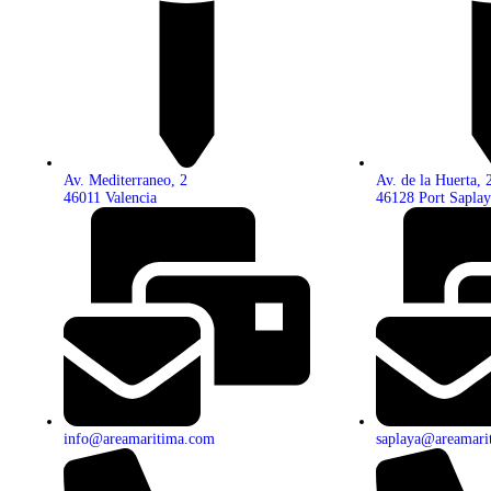
Av. Mediterraneo, 2
Av. de la Huerta, 2
46011 Valencia
46128 Port Saplay
info@areamaritima.com
saplaya@areamari