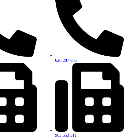
620 287 885
963 553 311