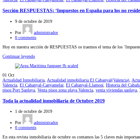
Sección RESPUESTAS: ‘Impuestos en España para los no reside
9 de octubre de 2019
Por
administrador
0
comments
Hoy en nuestra sección de RESPUESTAS os traemos el tema de los ‘Impuestos 
Continuar leyendo
01
Oct
Actualidad Inmobiliaria
,
Actualidad inmobiliaria El Cabanyal(Valencia)
,
Actu
Valencia
,
El Cabanyal-Canyamelar
,
El Cabanyal-Llamosí
,
Historia del Cabañ
pisos Port Saplaya
,
Venta pisos zona playa Valencia
,
venta viviendas saplaya
,
Toda la actualidad inmobiliaria de Octubre 2019
1 de octubre de 2019
Por
administrador
0
comments
En esta revista inmobiliaria de octubre os contamos las 5 claves más important