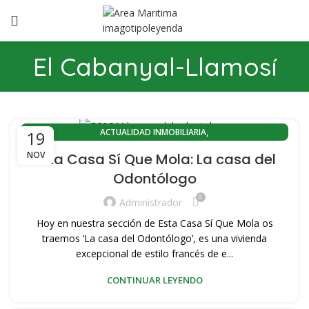
El Cabanyal-Llamosí
,
ACTUALIDAD INMOBILIARIA
19
,
ACTUALIDAD INMOBILIARIA EL CABANYAL(VALENCIA)
NOV
Esta Casa Sí Que Mola: La casa del
,
ACTUALIDAD INMOBILIARIA PLAYA LA MALVARROSA
Odontólogo
,
,
ACTUALIDAD PORT SAPLAYA
ÁTICO EN VENTA
0
,
,
ÁTICO VENTA ZONA PLAYA VALENCIA
CABANYAL CANYAMELAR
Administrador
,
,
COMPRA PISOS PORT SAPLAYA
COMPRA VIVIENDAS SAPLAYA
Hoy en nuestra sección de Esta Casa Sí Que Mola os
,
,
CONOZCA VALENCIA
EL CABANYAL-CANYAMELAR
traemos ‘La casa del Odontólogo’, es una vivienda
,
,
EL CABANYAL-LLAMOSÍ
excepcional de estilo francés de e...
HERRAMIENTAS INMOBILIARIAS
,
,
HISTORIA DEL CABAÑAL
HOME STAGING
PLAYA PORT SAPLAYA
CONTINUAR LEYENDO
,
,
,
,
PORT SAPLAYA
VENDER MI VIVIENDA
VENDER PISO
,
,
VENDER PISO PLAYA
VENDER VIVIENDA PLAYA