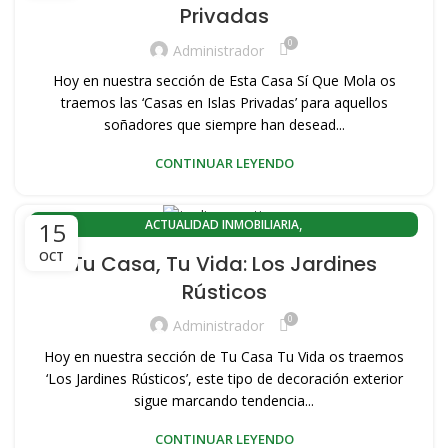
Privadas
,
,
ACTUALIDAD PORT SAPLAYA
CABANYAL CANYAMELAR
0
,
,
COMPRA PISOS PORT SAPLAYA
COMPRA VIVIENDAS SAPLAYA
Administrador
,
,
CONOZCA VALENCIA
EL CABANYAL-CANYAMELAR
Hoy en nuestra sección de Esta Casa Sí Que Mola os
,
,
EL CABANYAL-LLAMOSÍ
HISTORIA DEL CABAÑAL
traemos las ‘Casas en Islas Privadas’ para aquellos
,
,
,
PLAYA PORT SAPLAYA
soñadores que siempre han desead...
PORT SAPLAYA
VENDER MI VIVIENDA
,
,
,
VENDER PISO
VENDER PISO PLAYA
VENDER VIVIENDA PLAYA
CONTINUAR LEYENDO
,
VENTA DE PISOS EN VALENCIA CAPITAL
,
VENTA PISOS PORT SAPLAYA
,
,
VENTA PISOS ZONA PLAYA VALENCIA
ACTUALIDAD INMOBILIARIA
15
,
,
,
VENTA VIVIENDAS SAPLAYA
VIVIENDAS DE OCASION
ACTUALIDAD INMOBILIARIA EL CABANYAL(VALENCIA)
OCT
Tu Casa, Tu Vida: Los Jardines
,
VIVIENDAS SAPLAYA
ACTUALIDAD INMOBILIARIA PLAYA LA MALVARROSA
Rústicos
,
,
ACTUALIDAD PORT SAPLAYA
CABANYAL CANYAMELAR
0
,
,
COMPRA PISOS PORT SAPLAYA
COMPRA VIVIENDAS SAPLAYA
Administrador
,
,
CONOZCA VALENCIA
EL CABANYAL-CANYAMELAR
Hoy en nuestra sección de Tu Casa Tu Vida os traemos
,
,
EL CABANYAL-LLAMOSÍ
HISTORIA DEL CABAÑAL
‘Los Jardines Rústicos’, este tipo de decoración exterior
,
,
,
PLAYA PORT SAPLAYA
sigue marcando tendencia...
PORT SAPLAYA
VENDER MI VIVIENDA
,
,
,
VENDER PISO
VENDER PISO PLAYA
VENDER VIVIENDA PLAYA
CONTINUAR LEYENDO