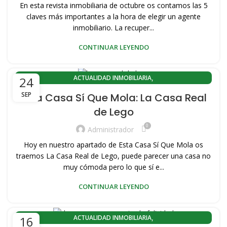
,
,
CONOZCA VALENCIA
EL CABANYAL-CANYAMELAR
En esta revista inmobiliaria de octubre os contamos las 5
,
,
EL CABANYAL-LLAMOSÍ
HISTORIA DEL CABAÑAL
claves más importantes a la hora de elegir un agente
,
,
,
PLAYA PORT SAPLAYA
inmobiliario. La recuper...
PORT SAPLAYA
VENDER MI VIVIENDA
,
,
,
VENDER PISO
VENDER PISO PLAYA
VENDER VIVIENDA PLAYA
CONTINUAR LEYENDO
,
VENTA DE PISOS EN VALENCIA CAPITAL
,
VENTA PISOS PORT SAPLAYA
,
,
VENTA PISOS ZONA PLAYA VALENCIA
ACTUALIDAD INMOBILIARIA
24
,
,
,
VENTA VIVIENDAS SAPLAYA
VIVIENDAS DE OCASION
ACTUALIDAD INMOBILIARIA EL CABANYAL(VALENCIA)
SEP
Esta Casa Sí Que Mola: La Casa Real
,
VIVIENDAS SAPLAYA
ACTUALIDAD INMOBILIARIA PLAYA LA MALVARROSA
de Lego
,
,
ACTUALIDAD PORT SAPLAYA
CABANYAL CANYAMELAR
0
,
,
COMPRA PISOS PORT SAPLAYA
COMPRA VIVIENDAS SAPLAYA
Administrador
,
,
CONOZCA VALENCIA
EL CABANYAL-CANYAMELAR
Hoy en nuestro apartado de Esta Casa Sí Que Mola os
,
,
EL CABANYAL-LLAMOSÍ
HISTORIA DEL CABAÑAL
traemos La Casa Real de Lego, puede parecer una casa no
,
,
,
PLAYA PORT SAPLAYA
muy cómoda pero lo que sí e...
PORT SAPLAYA
VENDER MI VIVIENDA
,
,
,
VENDER PISO
VENDER PISO PLAYA
VENDER VIVIENDA PLAYA
CONTINUAR LEYENDO
,
VENTA DE PISOS EN VALENCIA CAPITAL
,
VENTA PISOS PORT SAPLAYA
,
,
VENTA PISOS ZONA PLAYA VALENCIA
ACTUALIDAD INMOBILIARIA
16