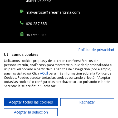
46011 Valencia
malvarrosa@areamaritima.com
620 287 885
963 553 311
Política de privacidad
Financiado por la Unión Europea – NextGenerationEU. Sin embargo, los
Utilizamos cookies
puntos de
vista y las opiniones expresadas son únicamente los del autor o
autores y no reflejan
necesariamente los de la Unión Europea o la Comisión
Utilizamos cookies propias y de terceros con fines técnicos, de
Europea. Ni la Unión Europea
ni la Comisión Europea pueden ser
personalización, analíticos y para mostrarte publicidad personalizada a
consideradas responsables de las mismas.
un perfil elaborado a partir de tus hábitos de navegación (por ejemplo,
páginas visitadas). Clica
AQUÍ
para más información sobre la Política de
Cookies. Puedes aceptar todas las cookies pulsando el botón "Aceptar
todas las cookies" o configurarlas o rechazar su uso pulsando el botón
"Aceptar la selección" o "Rechazar".
Aceptar todas las cookies
Rechazar
ÁREA MARÍTIMA S.L, todos los derechos reservados
Política de cookies
–
Política de privacidad
–
Aviso legal
–
Aceptar la selección
Declaración de accesibilidad