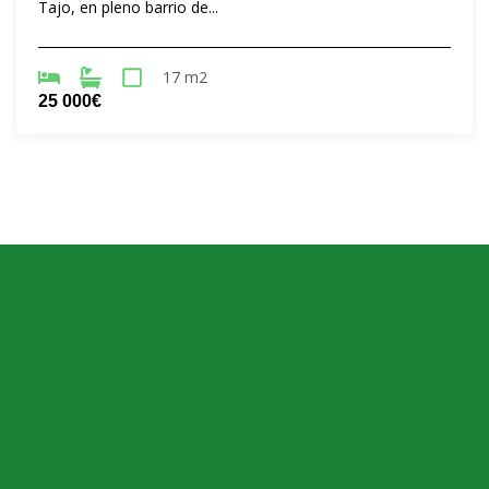
Tajo, en pleno barrio de...
17 m2
25 000€
Ver más inmuebles
ÁREA MARÍTIMA
¿Por qué
escogernos?
Nos encargamos de hacer realidad