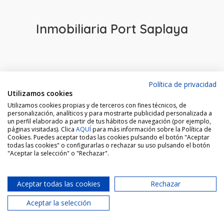
Inmobiliaria Port Saplaya
Política de privacidad
Utilizamos cookies
Utilizamos cookies propias y de terceros con fines técnicos, de
personalización, analíticos y para mostrarte publicidad personalizada a
un perfil elaborado a partir de tus hábitos de navegación (por ejemplo,
páginas visitadas). Clica
AQUÍ
para más información sobre la Política de
ÁREA MARÍTIMA
Cookies. Puedes aceptar todas las cookies pulsando el botón "Aceptar
Contacto
todas las cookies" o configurarlas o rechazar su uso pulsando el botón
"Aceptar la selección" o "Rechazar".
Aceptar todas las cookies
Rechazar
AGENCIA CABAÑAL
Aceptar la selección
Av. Mediterraneo, 2.