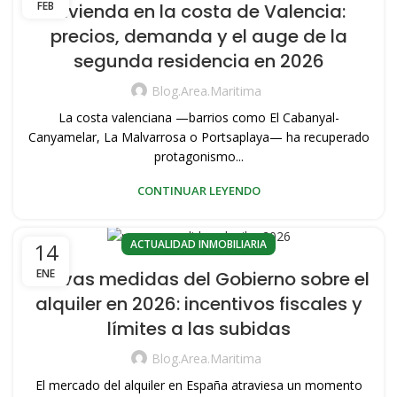
FEB
Vivienda en la costa de Valencia:
precios, demanda y el auge de la
segunda residencia en 2026
Blog.area.maritima
La costa valenciana —barrios como El Cabanyal-
Canyamelar, La Malvarrosa o Portsaplaya— ha recuperado
protagonismo...
CONTINUAR LEYENDO
ACTUALIDAD INMOBILIARIA
14
ENE
Nuevas medidas del Gobierno sobre el
alquiler en 2026: incentivos fiscales y
límites a las subidas
Blog.area.maritima
El mercado del alquiler en España atraviesa un momento