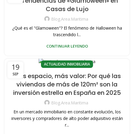
5 Tendencias de «Glamoween» en
Casas de Lujo
Blog.area.maritima
¿Qué es el "Glamoween"? El fenómeno de Halloween ha
trascendido l...
CONTINUAR LEYENDO
ACTUALIDAD INMOBILIARIA
19
SEP
Más espacio, más valor: Por qué las
viviendas de más de 120m² son la
inversión estrella en España en 2025
Blog.area.maritima
En un mercado inmobiliario en constante evolución, los
inversores y compradores de alto poder adquisitivo están
r...