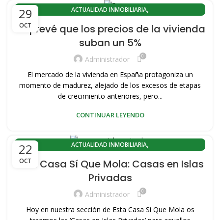
,
,
VENTA PISOS ZONA PLAYA VALENCIA
ACTUALIDAD INMOBILIARIA
29
,
,
,
VENTA VIVIENDAS SAPLAYA
VIVIENDAS DE OCASION
ACTUALIDAD INMOBILIARIA EL CABANYAL(VALENCIA)
OCT
Se prevé que los precios de la vivienda
,
VIVIENDAS SAPLAYA
ACTUALIDAD INMOBILIARIA PLAYA LA MALVARROSA
suban un 5%
,
,
CABANYAL CANYAMELAR
COMPRA PISOS PORT SAPLAYA
0
,
,
COMPRA VIVIENDAS SAPLAYA
CONOZCA VALENCIA
Administrador
,
,
EL CABANYAL-CANYAMELAR
EL CABANYAL-LLAMOSÍ
El mercado de la vivienda en España protagoniza un
,
,
,
HISTORIA DEL CABAÑAL
PLAYA PORT SAPLAYA
PORT SAPLAYA
momento de madurez, alejado de los excesos de etapas
,
,
,
VENDER MI VIVIENDA
de crecimiento anteriores, pero...
VENDER PISO
VENDER PISO PLAYA
,
,
VENDER VIVIENDA PLAYA
VENTA DE PISOS EN VALENCIA CAPITAL
CONTINUAR LEYENDO
,
VENTA PISOS PORT SAPLAYA
,
VENTA PISOS ZONA PLAYA VALENCIA
,
,
,
VENTA VIVIENDAS SAPLAYA
VIVIENDAS DE OCASION
ACTUALIDAD INMOBILIARIA
22
,
VIVIENDAS SAPLAYA
ACTUALIDAD INMOBILIARIA EL CABANYAL(VALENCIA)
OCT
Esta Casa Sí Que Mola: Casas en Islas
,
ACTUALIDAD INMOBILIARIA PLAYA LA MALVARROSA
Privadas
,
,
ACTUALIDAD PORT SAPLAYA
CABANYAL CANYAMELAR
0
,
,
COMPRA PISOS PORT SAPLAYA
COMPRA VIVIENDAS SAPLAYA
Administrador
,
,
CONOZCA VALENCIA
EL CABANYAL-CANYAMELAR
Hoy en nuestra sección de Esta Casa Sí Que Mola os
,
,
EL CABANYAL-LLAMOSÍ
HISTORIA DEL CABAÑAL