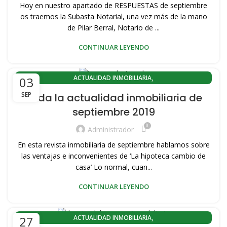
,
,
CONOZCA VALENCIA
EL CABANYAL-CANYAMELAR
Hoy en nuestro apartado de RESPUESTAS de septiembre
,
,
EL CABANYAL-LLAMOSÍ
HERRAMIENTAS INMOBILIARIAS
os traemos la Subasta Notarial, una vez más de la mano
,
,
,
HISTORIA DEL CABAÑAL
de Pilar Berral, Notario de ...
PLAYA PORT SAPLAYA
PORT SAPLAYA
,
,
,
VENDER MI VIVIENDA
VENDER PISO
VENDER PISO PLAYA
CONTINUAR LEYENDO
,
,
VENDER VIVIENDA PLAYA
VENTA DE PISOS EN VALENCIA CAPITAL
,
VENTA PISOS PORT SAPLAYA
,
,
VENTA PISOS ZONA PLAYA VALENCIA
ACTUALIDAD INMOBILIARIA
03
,
,
,
VENTA VIVIENDAS SAPLAYA
VIVIENDAS DE OCASION
ACTUALIDAD INMOBILIARIA EL CABANYAL(VALENCIA)
SEP
Toda la actualidad inmobiliaria de
,
VIVIENDAS SAPLAYA
ACTUALIDAD INMOBILIARIA PLAYA LA MALVARROSA
septiembre 2019
,
,
ACTUALIDAD PORT SAPLAYA
CABANYAL CANYAMELAR
0
,
,
COMPRA PISOS PORT SAPLAYA
COMPRA VIVIENDAS SAPLAYA
Administrador
,
,
CONOZCA VALENCIA
EL CABANYAL-CANYAMELAR
En esta revista inmobiliaria de septiembre hablamos sobre
,
,
EL CABANYAL-LLAMOSÍ
EVENTOS DEPORTIVOS VALENCIA
las ventajas e inconvenientes de ‘La hipoteca cambio de
,
,
HERRAMIENTAS INMOBILIARIAS
casa’ Lo normal, cuan...
HISTORIA DEL CABAÑAL
,
,
,
PLAYA PORT SAPLAYA
PORT SAPLAYA
VENDER MI VIVIENDA
CONTINUAR LEYENDO
,
,
,
VENDER PISO
VENDER PISO PLAYA
VENDER VIVIENDA PLAYA
,
VENTA DE PISOS EN VALENCIA CAPITAL
,
,
VENTA PISOS PORT SAPLAYA
ACTUALIDAD INMOBILIARIA
27