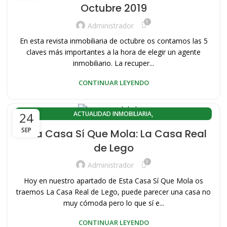
Octubre 2019
,
,
ACTUALIDAD PORT SAPLAYA
CABANYAL CANYAMELAR
0
,
,
COMPRA PISOS PORT SAPLAYA
COMPRA VIVIENDAS SAPLAYA
Administrador
,
,
CONOZCA VALENCIA
EL CABANYAL-CANYAMELAR
En esta revista inmobiliaria de octubre os contamos las 5
,
,
EL CABANYAL-LLAMOSÍ
HISTORIA DEL CABAÑAL
claves más importantes a la hora de elegir un agente
,
,
,
PLAYA PORT SAPLAYA
inmobiliario. La recuper...
PORT SAPLAYA
VENDER MI VIVIENDA
,
,
,
VENDER PISO
VENDER PISO PLAYA
VENDER VIVIENDA PLAYA
CONTINUAR LEYENDO
,
VENTA DE PISOS EN VALENCIA CAPITAL
,
VENTA PISOS PORT SAPLAYA
,
,
VENTA PISOS ZONA PLAYA VALENCIA
ACTUALIDAD INMOBILIARIA
24
,
,
,
VENTA VIVIENDAS SAPLAYA
VIVIENDAS DE OCASION
ACTUALIDAD INMOBILIARIA EL CABANYAL(VALENCIA)
SEP
Esta Casa Sí Que Mola: La Casa Real
,
VIVIENDAS SAPLAYA
ACTUALIDAD INMOBILIARIA PLAYA LA MALVARROSA
de Lego
,
,
ACTUALIDAD PORT SAPLAYA
CABANYAL CANYAMELAR
0
,
,
COMPRA PISOS PORT SAPLAYA
COMPRA VIVIENDAS SAPLAYA
Administrador
,
,
CONOZCA VALENCIA
EL CABANYAL-CANYAMELAR
Hoy en nuestro apartado de Esta Casa Sí Que Mola os
,
,
EL CABANYAL-LLAMOSÍ
HISTORIA DEL CABAÑAL
traemos La Casa Real de Lego, puede parecer una casa no
,
,
,
PLAYA PORT SAPLAYA
muy cómoda pero lo que sí e...
PORT SAPLAYA
VENDER MI VIVIENDA
,
,
,
VENDER PISO
VENDER PISO PLAYA
VENDER VIVIENDA PLAYA
CONTINUAR LEYENDO