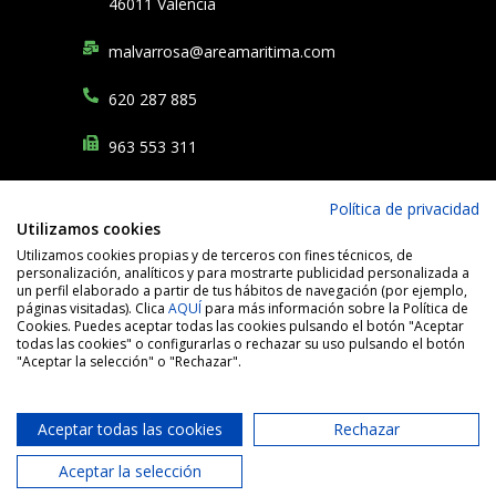
46011 Valencia
malvarrosa@areamaritima.com
620 287 885
963 553 311
Política de privacidad
Financiado por la Unión Europea – NextGenerationEU. Sin embargo, los
Utilizamos cookies
puntos de
vista y las opiniones expresadas son únicamente los del autor o
autores y no reflejan
necesariamente los de la Unión Europea o la Comisión
Utilizamos cookies propias y de terceros con fines técnicos, de
Europea. Ni la Unión Europea
ni la Comisión Europea pueden ser
personalización, analíticos y para mostrarte publicidad personalizada a
consideradas responsables de las mismas.
un perfil elaborado a partir de tus hábitos de navegación (por ejemplo,
páginas visitadas). Clica
AQUÍ
para más información sobre la Política de
Cookies. Puedes aceptar todas las cookies pulsando el botón "Aceptar
todas las cookies" o configurarlas o rechazar su uso pulsando el botón
"Aceptar la selección" o "Rechazar".
Aceptar todas las cookies
Rechazar
ÁREA MARÍTIMA S.L, todos los derechos reservados
Política de cookies
–
Política de privacidad
–
Aviso legal
–
Aceptar la selección
Declaración de accesibilidad