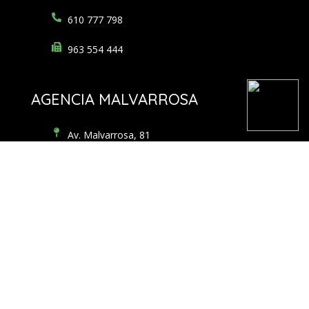
610 777 798
963 554 444
AGENCIA MALVARROSA
Av. Malvarrosa, 81
46011 Valencia
malvarrosa@areamaritima.com
620 287 885
963 553 311
Financiado por la Unión Europea – NextGenerationEU. Sin embargo, los
puntos de
vista y las opiniones expresadas son únicamente los del autor o
autores y no reflejan
necesariamente los de la Unión Europea o la Comisión