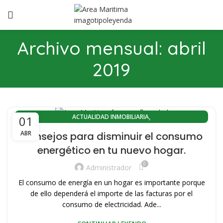
Archivo mensual: abril
2019
,
ACTUALIDAD INMOBILIARIA
01
,
ACTUALIDAD INMOBILIARIA EL CABANYAL(VALENCIA)
ABR
Consejos para disminuir el consumo
,
ACTUALIDAD INMOBILIARIA PLAYA LA MALVARROSA
energético en tu nuevo hogar.
,
,
ALQUILER CABANYAL
ALQUILER MALVARROSA
0
,
,
ALQUILER PISOS PORT SAPLAYA
ALQUILER PISOS VALENCIA
Administrador
,
,
CABANYAL CANYAMELAR
COMPRA PISOS PORT SAPLAYA
El consumo de energía en un hogar es importante porque
,
,
COMPRA VIVIENDAS SAPLAYA
CONOZCA VALENCIA
de ello dependerá el importe de las facturas por el
,
,
EL CABANYAL-CANYAMELAR
consumo de electricidad. Ade...
EL CABANYAL-LLAMOSÍ
,
VENTA PISOS PORT SAPLAYA