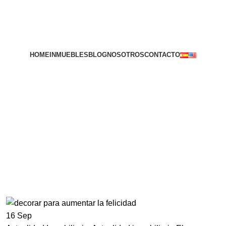
HOME
INMUEBLES
BLOG
NOSOTROS
CONTACTO
ver inmuebles
9
16
Sep