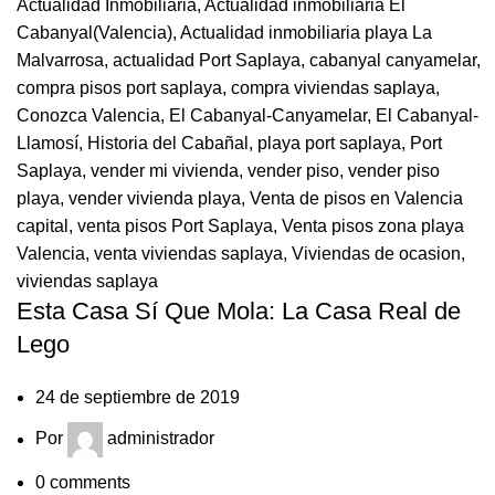
Actualidad Inmobiliaria
,
Actualidad inmobiliaria El
Cabanyal(Valencia)
,
Actualidad inmobiliaria playa La
Malvarrosa
,
actualidad Port Saplaya
,
cabanyal canyamelar
,
compra pisos port saplaya
,
compra viviendas saplaya
,
Conozca Valencia
,
El Cabanyal-Canyamelar
,
El Cabanyal-
Llamosí
,
Historia del Cabañal
,
playa port saplaya
,
Port
Saplaya
,
vender mi vivienda
,
vender piso
,
vender piso
playa
,
vender vivienda playa
,
Venta de pisos en Valencia
capital
,
venta pisos Port Saplaya
,
Venta pisos zona playa
Valencia
,
venta viviendas saplaya
,
Viviendas de ocasion
,
viviendas saplaya
Esta Casa Sí Que Mola: La Casa Real de
Lego
24 de septiembre de 2019
Por
administrador
0
comments