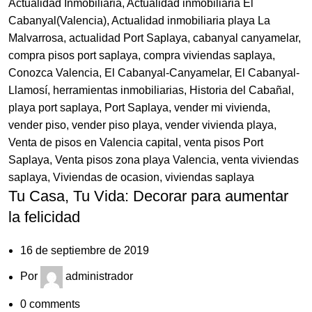
Actualidad Inmobiliaria
,
Actualidad inmobiliaria El
Cabanyal(Valencia)
,
Actualidad inmobiliaria playa La
Malvarrosa
,
actualidad Port Saplaya
,
cabanyal canyamelar
,
compra pisos port saplaya
,
compra viviendas saplaya
,
Conozca Valencia
,
El Cabanyal-Canyamelar
,
El Cabanyal-
Llamosí
,
herramientas inmobiliarias
,
Historia del Cabañal
,
playa port saplaya
,
Port Saplaya
,
vender mi vivienda
,
vender piso
,
vender piso playa
,
vender vivienda playa
,
Venta de pisos en Valencia capital
,
venta pisos Port
Saplaya
,
Venta pisos zona playa Valencia
,
venta viviendas
saplaya
,
Viviendas de ocasion
,
viviendas saplaya
Tu Casa, Tu Vida: Decorar para aumentar
la felicidad
16 de septiembre de 2019
Por
administrador
0
comments