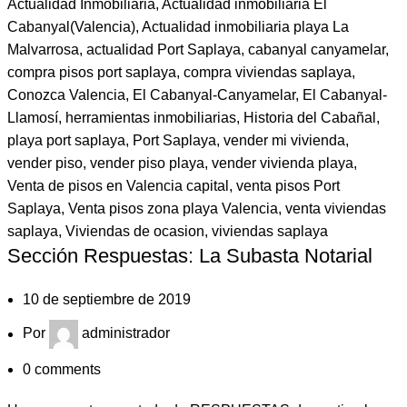
Actualidad Inmobiliaria
,
Actualidad inmobiliaria El
Cabanyal(Valencia)
,
Actualidad inmobiliaria playa La
Malvarrosa
,
actualidad Port Saplaya
,
cabanyal canyamelar
,
compra pisos port saplaya
,
compra viviendas saplaya
,
Conozca Valencia
,
El Cabanyal-Canyamelar
,
El Cabanyal-
Llamosí
,
herramientas inmobiliarias
,
Historia del Cabañal
,
playa port saplaya
,
Port Saplaya
,
vender mi vivienda
,
vender piso
,
vender piso playa
,
vender vivienda playa
,
Venta de pisos en Valencia capital
,
venta pisos Port
Saplaya
,
Venta pisos zona playa Valencia
,
venta viviendas
saplaya
,
Viviendas de ocasion
,
viviendas saplaya
Sección Respuestas: La Subasta Notarial
10 de septiembre de 2019
Por
administrador
0
comments