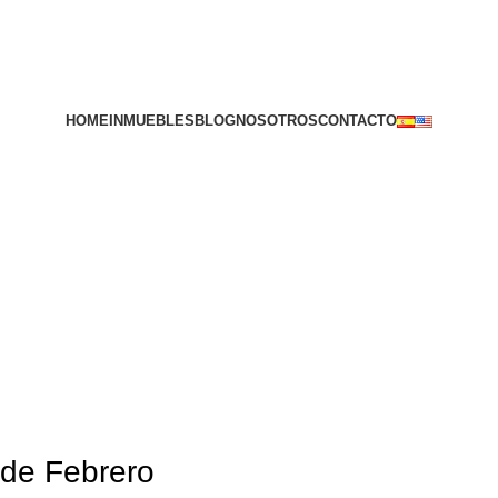
HOME
INMUEBLES
BLOG
NOSOTROS
CONTACTO
ver inmuebles
 de Febrero