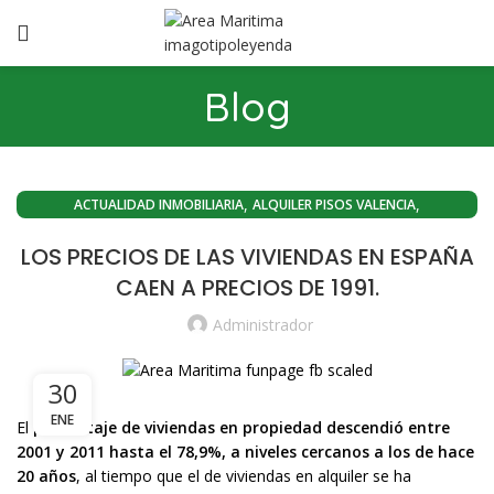
Blog
,
,
ACTUALIDAD INMOBILIARIA
ALQUILER PISOS VALENCIA
,
CONOZCA VALENCIA
VENTA DE PISOS EN VALENCIA CAPITAL
LOS PRECIOS DE LAS VIVIENDAS EN ESPAÑA
CAEN A PRECIOS DE 1991.
Administrador
30
ENE
El
porcentaje de viviendas en propiedad descendió entre
2001 y 2011 hasta el 78,9%, a niveles cercanos a los de hace
20 años
, al tiempo que el de viviendas en alquiler se ha