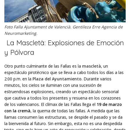
Foto Falla Ajuntament de Valencià. Gentileza Erre Agencia de
Neuromarketing.
La Mascletà: Explosiones de Emoción
y Pólvora
Otro punto culminante de las Fallas es la
mascletà
, un
espectáculo pirotécnico que se lleva a cabo todos los días a las
2:00 p.m. en la
Plaza del Ayuntamiento
. Durante varios
minutos, los cielos se iluminan con una sucesión de
estruendosas explosiones, creando un espectáculo sensorial
que cautiva a todos los presentes y resuena en los corazones
de los valencianos.
El clímax de las Fallas llega el
19 de marzo
con la cremà
, la quema de todas las fallas. A medida que las
llamas consumen las estructuras, se despide el pasado y se da
la bienvenida al futuro. Sin embargo, esta no es una despedida
triste, sino más bien un acto de renovación y celebración, donde