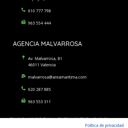
610 777 798
963 554 444
AGENCIA MALVARROSA
Av. Malvarrosa, 81
46011 Valencia
malvarrosa@areamaritima.com
620 287 885
963 553 311
Financiado por la Unión Europea – NextGenerationEU. Sin embargo, los
puntos de
vista y las opiniones expresadas son únicamente los del autor o
Política de privacidad
autores y no reflejan
necesariamente los de la Unión Europea o la Comisión