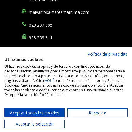
malvarrosa@areamaritima.com
620 287 885
963 553 311
Política de privacidad
Financiado por la Unión Europea – NextGenerationEU. Sin embargo, los
Utilizamos cookies
puntos de
vista y las opiniones expresadas son únicamente los del autor o
autores y no reflejan
necesariamente los de la Unión Europea o la Comisión
Utilizamos cookies propias y de terceros con fines técnicos, de
Europea. Ni la Unión Europea
ni la Comisión Europea pueden ser
personalización, analíticos y para mostrarte publicidad personalizada a
consideradas responsables de las mismas.
un perfil elaborado a partir de tus hábitos de navegación (por ejemplo,
páginas visitadas). Clica
AQUÍ
para más información sobre la Política de
Cookies. Puedes aceptar todas las cookies pulsando el botón "Aceptar
todas las cookies" o configurarlas o rechazar su uso pulsando el botón
"Aceptar la selección" o "Rechazar".
Aceptar todas las cookies
Rechazar
ÁREA MARÍTIMA S.L, todos los derechos reservados
Política de cookies
–
Política de privacidad
–
Aviso legal
–
Aceptar la selección
Declaración de accesibilidad