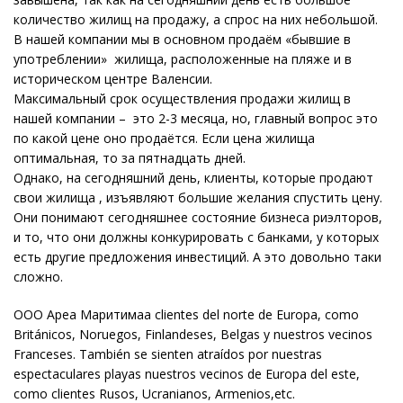
количество жилищ на продажу, а спрос на них небольшой.
В нашей компании мы в основном продаём «бывшие в
употреблении» жилища, расположенные на пляже и в
историческом центре Валенсии.
Максимальный срок осуществления продажи жилищ в
нашей компании – это 2-3 месяца, но, главный вопрос это
по какой цене оно продаётся. Если цена жилища
оптимальная, то за пятнадцать дней.
Однако, на сегодняшний день, клиенты, которые продают
свои жилища , изъявляют большие желания спустить цену.
Они понимают сегодняшнее состояние бизнеса риэлторов,
и то, что они должны конкурировать с банками, у которых
есть другие предложения инвестиций. А это довольно таки
сложно.
OOO Ареа Маритима
a clientes del norte de Europa, como
Británicos, Noruegos, Finlandeses, Belgas y nuestros vecinos
Franceses. También se sienten atraídos por nuestras
espectaculares playas nuestros vecinos de Europa del este,
como clientes Rusos, Ucranianos, Armenios,etc.