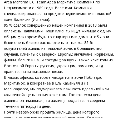
Area Maritima L.C. Team.Ареа Маритима Компания по
Недвижимости с 1989 года, Валенсия. Компания,
специализированная на продаже недвижимости в пляжной
зоне Валенсии (Испания).
95 % сделок совершённых нашей компанией в 2013 были
оплачены наличными. Наши клиенты ищут жилища с одним
общим фактором: будь то квартиры или дома, чтобы они
были очень близко расположены от пляжа. 85 %
покупателей жилищ на пляжной зоне, в большинство
случаев, клиенты с Северной Европы,: англичане, норвежцы,
финны, бельги и наши соседы французы. Также клиентам из
Восточной Европы: русским, украинцам, армянам, и тд.
нравятся наши шикарные пляжи.
В наших офисах, которые находятся в зоне Побладос
Маритимос, а конкретнее в Ель Кабаньял и Ла
Мальваросса, мы подчеркиваем важность идеальной или
»рыночной» цены нашим клиентам. Так как, если цена
жилища оптимальная, то жилище продаётся в среденм
течении пятнадцати дней.
Почти невозможно продать жилище, цена которого
завышена, так как на сегодняшний день есть большое