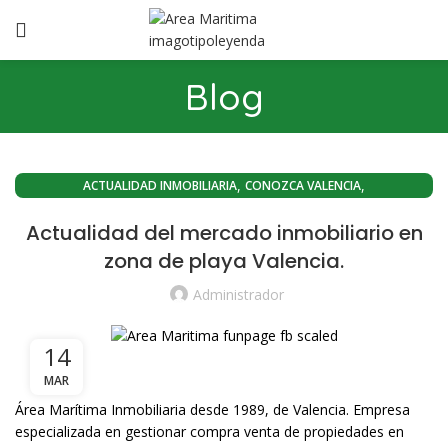
Blog
,
,
ACTUALIDAD INMOBILIARIA
CONOZCA VALENCIA
,
VENTA DE PISOS EN VALENCIA CAPITAL
Actualidad del mercado inmobiliario en
VENTA PISOS ZONA PLAYA VALENCIA
zona de playa Valencia.
Administrador
14
MAR
Área Marítima Inmobiliaria desde 1989, de Valencia. Empresa
especializada en gestionar compra venta de propiedades en