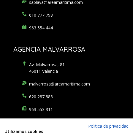
saplaya@areamaritima.com
610 777 798
963 554 444
AGENCIA MALVARROSA
Av. Malvarrosa, 81
46011 Valencia
malvarrosa@areamaritima.com
620 287 885
963 553 311
Política de privacidad
Financiado por la Unión Europea – NextGenerationEU. Sin embargo, los
Utilizamos cookies
puntos de
vista y las opiniones expresadas son únicamente los del autor o