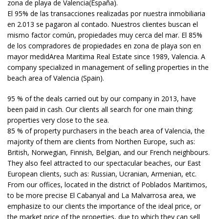
zona de playa de Valencia(España).
El 95% de las transacciones realizadas por nuestra inmobiliaria
en 2.013 se pagaron al contado. Nuestros clientes buscan el
mismo factor común, propiedades muy cerca del mar. El 85%
de los compradores de propiedades en zona de playa son en
mayor medidArea Maritima Real Estate since 1989, Valencia. A
company specialized in management of selling properties in the
beach area of Valencia (Spain).
95 % of the deals carried out by our company in 2013, have
been paid in cash. Our clients all search for one main thing:
properties very close to the sea.
85 % of property purchasers in the beach area of Valencia, the
majority of them are clients from Northen Europe, such as:
British, Norwegian, Finnish, Belgian, and our French neighbours.
They also feel attracted to our spectacular beaches, our East
European clients, such as: Russian, Ucranian, Armenian, etc.
From our offices, located in the district of Poblados Maritimos,
to be more precise El Cabanyal and La Malvarrosa area, we
emphasize to our clients the importance of the ideal price, or
the market price of the properties, due to which they can sell