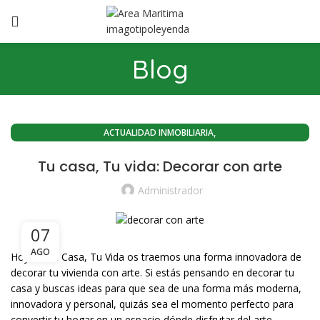
Blog
,
ACTUALIDAD INMOBILIARIA
,
ACTUALIDAD INMOBILIARIA EL CABANYAL(VALENCIA)
Tu casa, Tu vida: Decorar con arte
,
ACTUALIDAD INMOBILIARIA PLAYA LA MALVARROSA
,
,
ACTUALIDAD PORT SAPLAYA
CABANYAL CANYAMELAR
Administrador
,
,
COMPRA PISOS PORT SAPLAYA
COMPRA VIVIENDAS SAPLAYA
,
,
CONOZCA VALENCIA
EL CABANYAL-CANYAMELAR
07
,
,
EL CABANYAL-LLAMOSÍ
HISTORIA DEL CABAÑAL
AGO
Hoy en Tu Casa, Tu Vida os traemos una forma innovadora de
,
,
,
PLAYA PORT SAPLAYA
PORT SAPLAYA
VENDER MI VIVIENDA
decorar tu vivienda con arte. Si estás pensando en decorar tu
,
,
,
VENDER PISO
VENDER PISO PLAYA
VENDER VIVIENDA PLAYA
casa y buscas ideas para que sea de una forma más moderna,
,
,
VENTA DE PISOS EN VALENCIA CAPITAL
VENTA PISOS PORT SAPLAYA
innovadora y personal, quizás sea el momento perfecto para
,
,
VENTA PISOS ZONA PLAYA VALENCIA
VENTA VIVIENDAS SAPLAYA
convertir tu hogar en un espacio dónde disfrutar del arte