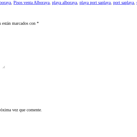
lboraya
,
Pisos venta Alboraya
,
playa alboraya
,
playa port saplaya
,
port saplaya
,
s están marcados con
*
próxima vez que comente.