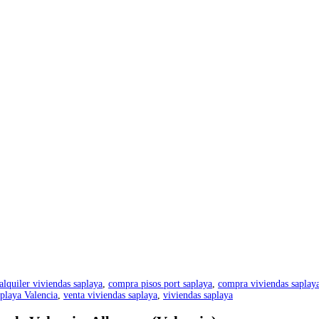
alquiler viviendas saplaya
,
compra pisos port saplaya
,
compra viviendas saplay
 playa Valencia
,
venta viviendas saplaya
,
viviendas saplaya