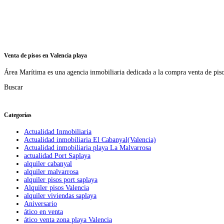
Venta de pisos en Valencia playa
Área Marítima es una agencia inmobiliaria dedicada a la compra venta de pisos
Buscar
Categorías
Actualidad Inmobiliaria
Actualidad inmobiliaria El Cabanyal(Valencia)
Actualidad inmobiliaria playa La Malvarrosa
actualidad Port Saplaya
alquiler cabanyal
alquiler malvarrosa
alquiler pisos port saplaya
Alquiler pisos Valencia
alquiler viviendas saplaya
Aniversario
ático en venta
ático venta zona playa Valencia