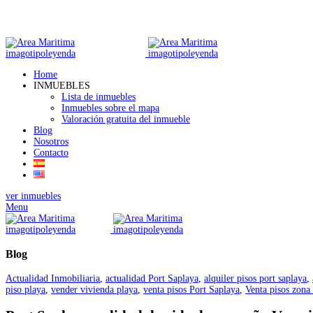
Home
INMUEBLES
Lista de inmuebles
Inmuebles sobre el mapa
Valoración gratuita del inmueble
Blog
Nosotros
Contacto
ver inmuebles
Menu
Blog
Actualidad Inmobiliaria
,
actualidad Port Saplaya
,
alquiler pisos port saplaya
,
piso playa
,
vender vivienda playa
,
venta pisos Port Saplaya
,
Venta pisos zona