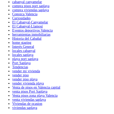
cabanyal canyamelar
compra pisos port saplaya
compra viviendas saplaya
Conozca Valencia
Curiosidades
El Cabanyal-Canyamelar
El Cabanyal-Llamosí
Eventos deportivos Valencia
herramientas inmobiliarias
Historia del Cabañal
home staging
Interés General
locales cabanyal
locales saplaya
playa port saplaya
Port Saplaya
Tendencias
vender mi vivienda
vender piso
vender piso playa
vender vivienda playa
Venta de pisos en Valencia capital
venta pisos Port Saplaya
Venta pisos zona playa Valencia
venta viviendas saplaya
Viviendas de ocasion
viviendas saplaya