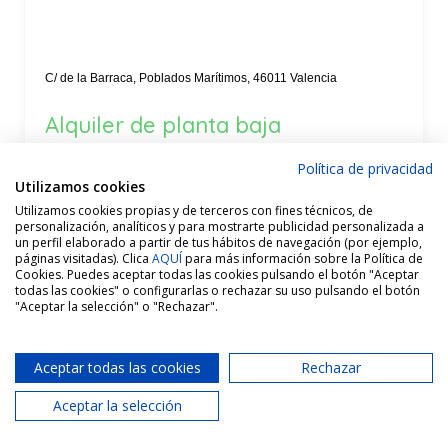
C/ de la Barraca, Poblados Marítimos, 46011 Valencia
Alquiler de planta baja
reformada, tipo loft, con patio
Política de privacidad
privado, cerca de la playa del
Utilizamos cookies
Cabanyal, Valencia | Área
Utilizamos cookies propias y de terceros con fines técnicos, de
personalización, analíticos y para mostrarte publicidad personalizada a
Marítima Inmobiliaria · Oficina
un perfil elaborado a partir de tus hábitos de navegación (por ejemplo,
páginas visitadas). Clica
AQUÍ
para más información sobre la Política de
Cabanyal
Cookies. Puedes aceptar todas las cookies pulsando el botón "Aceptar
todas las cookies" o configurarlas o rechazar su uso pulsando el botón
"Aceptar la selección" o "Rechazar".
Alquiler -LARGA DURACIÓN- Planta baja tipo loft
reformada en Calle Barraca, El Cabanyal, Valencia, con
Aceptar todas las cookies
Rechazar
patio...
Aceptar la selección