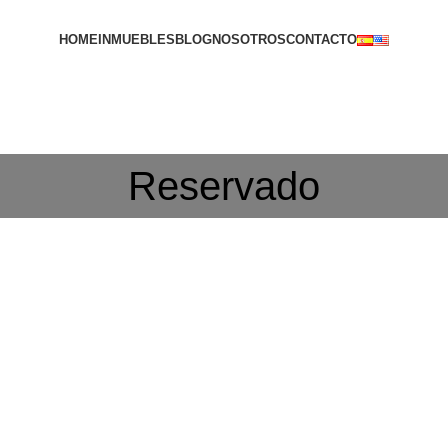
HOME
INMUEBLES
BLOG
NOSOTROS
CONTACTO
VER INMUEBLES
Reservado