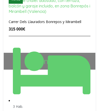
Venta de chalet adosado, con terraza,
balcón y garaje incluido, en zona Bonrepós i
Mirambell (Valencia)
Carrer Dels Llauradors Bonrepos y Mirambell
315 000€
Vendido
3 Hab.