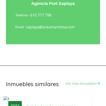
Agencia Port Saplaya
610 777 798
Teléfono:
saplaya@areamaritima.com
Email:
Inmuebles similares
Ver más inmuebles
Venta