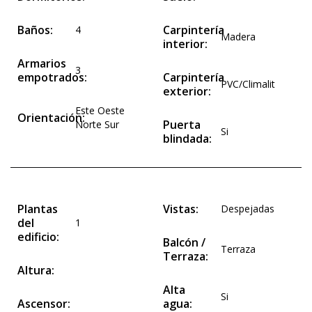
Baños:
Carpintería
4
Madera
interior:
Armarios
3
empotrados:
Carpintería
PVC/Climalit
exterior:
Este Oeste
Orientación:
Puerta
Norte Sur
Si
blindada:
Plantas
Vistas:
Despejadas
del
1
edificio:
Balcón /
Terraza
Terraza:
Altura:
Alta
Si
Ascensor:
agua: