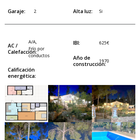
Garaje:
Alta luz:
2
Si
A/A
,
IBI:
625€
AC /
Frío por
Calefacción:
conductos
Año de
1970
construcción:
Calificación
energética: