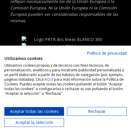
reflejan
necesariamente los de la Unión Europea o la
Comisión Europea. Ni la Unión Europea
ni la Comisión
Europea pueden ser consideradas responsables de las
mismas.
Política de privacidad
Utilizamos cookies
Utilizamos cookies propias y de terceros con fines técnicos, de
ÁREA MARÍTIMA S.L, todos los derechos reservados
personalización, analíticos y para mostrarte publicidad personalizada a
Política de cookies
–
Política de privacidad
–
Aviso legal
–
un perfil elaborado a partir de tus hábitos de navegación (por ejemplo,
páginas visitadas). Clica
AQUÍ
para más información sobre la Política de
Declaración de accesibilidad
Cookies. Puedes aceptar todas las cookies pulsando el botón "Aceptar
todas las cookies" o configurarlas o rechazar su uso pulsando el botón
"Aceptar la selección" o "Rechazar".
Aceptar todas las cookies
Rechazar
Aceptar la selección