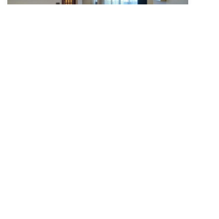
Alquiler -LARGA DURACIÓN- Piso de tres
habitaciones con terraza, ascensor y aire
acondicionado junto a la playa de la
Malvarrosa, Valencia | Área Marítima
Inmobiliaria · Oficina Malvarrosa
Avenida de la Malvarrosa, 10, Valencia
1 100€
3 Hab.
1 Aseos
100 m2