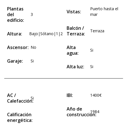
Plantas
Puerto hasta el
Vistas:
del
3
mar
edificio:
Balcón /
Terraza
Altura:
Terraza:
Bajo|Sótano|1|2
Ascensor:
Alta
No
Si
agua:
Garaje:
Si
Alta luz:
Si
AC /
IBI:
1400€
Si
Calefacción:
Año de
1984
Calificación
construcción:
energética: