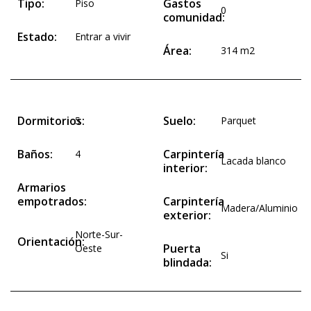
Tipo:
Gastos
Piso
0
comunidad:
Estado:
Entrar a vivir
Área:
314 m2
Dormitorios:
Suelo:
5
Parquet
Baños:
Carpintería
4
Lacada blanco
interior:
Armarios
empotrados:
Carpintería
Madera/Aluminio
exterior:
Norte-Sur-
Orientación:
Puerta
Oeste
Si
blindada: