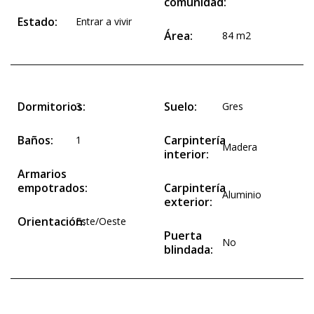
comunidad:
Estado:
Entrar a vivir
Área:
84 m2
Dormitorios:
Suelo:
3
Gres
Baños:
Carpintería
1
Madera
interior:
Armarios
empotrados:
Carpintería
Aluminio
exterior:
Orientación:
Este/Oeste
Puerta
No
blindada: