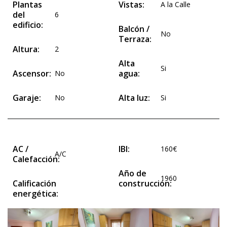
Plantas
Vistas:
A la Calle
del
6
edificio:
Balcón /
No
Terraza:
Altura:
2
Alta
Si
Ascensor:
agua:
No
Garaje:
Alta luz:
No
Si
AC /
IBI:
160€
A/C
Calefacción:
Año de
1960
Calificación
construcción:
energética: