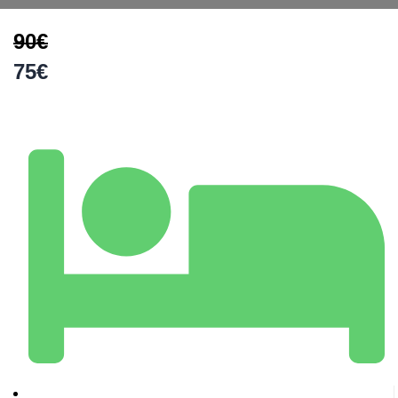
90€
75€