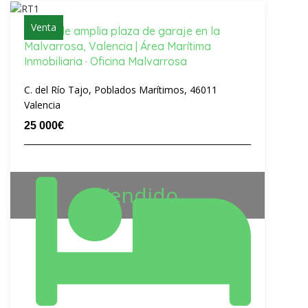
Venta
Venta de amplia plaza de garaje en la
Malvarrosa, Valencia | Área Marítima
Inmobiliaria · Oficina Malvarrosa
C. del Río Tajo, Poblados Marítimos, 46011
Valencia
25 000€
Vendido