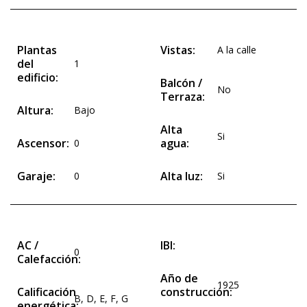
Plantas
Vistas:
A la calle
del
1
edificio:
Balcón /
No
Terraza:
Altura:
Bajo
Alta
Si
Ascensor:
agua:
0
Garaje:
Alta luz:
0
Si
AC /
IBI:
0
Calefacción:
Año de
1925
Calificación
construcción:
B
,
D
,
E
,
F
,
G
energética: