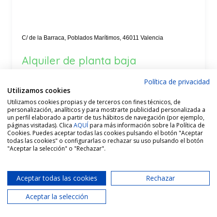
C/ de la Barraca, Poblados Marítimos, 46011 Valencia
Alquiler de planta baja
reformada, tipo loft, con patio
Política de privacidad
privado, cerca de la playa del
Utilizamos cookies
Cabanyal, Valencia | Área
Utilizamos cookies propias y de terceros con fines técnicos, de
personalización, analíticos y para mostrarte publicidad personalizada a
Marítima Inmobiliaria · Oficina
un perfil elaborado a partir de tus hábitos de navegación (por ejemplo,
páginas visitadas). Clica
AQUÍ
para más información sobre la Política de
Cabanyal
Cookies. Puedes aceptar todas las cookies pulsando el botón "Aceptar
todas las cookies" o configurarlas o rechazar su uso pulsando el botón
"Aceptar la selección" o "Rechazar".
Alquiler -LARGA DURACIÓN- Planta baja tipo loft
reformada en Calle Barraca, El Cabanyal, Valencia, con
Aceptar todas las cookies
Rechazar
patio...
Aceptar la selección