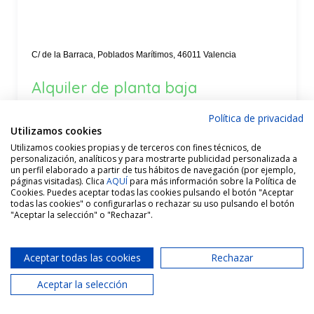
C/ de la Barraca, Poblados Marítimos, 46011 Valencia
Alquiler de planta baja
reformada, tipo loft, con patio
Política de privacidad
privado, cerca de la playa del
Utilizamos cookies
Cabanyal, Valencia | Área
Utilizamos cookies propias y de terceros con fines técnicos, de
personalización, analíticos y para mostrarte publicidad personalizada a
Marítima Inmobiliaria · Oficina
un perfil elaborado a partir de tus hábitos de navegación (por ejemplo,
páginas visitadas). Clica
AQUÍ
para más información sobre la Política de
Cabanyal
Cookies. Puedes aceptar todas las cookies pulsando el botón "Aceptar
todas las cookies" o configurarlas o rechazar su uso pulsando el botón
"Aceptar la selección" o "Rechazar".
Alquiler -LARGA DURACIÓN- Planta baja tipo loft
reformada en Calle Barraca, El Cabanyal, Valencia, con
Aceptar todas las cookies
Rechazar
patio...
Aceptar la selección