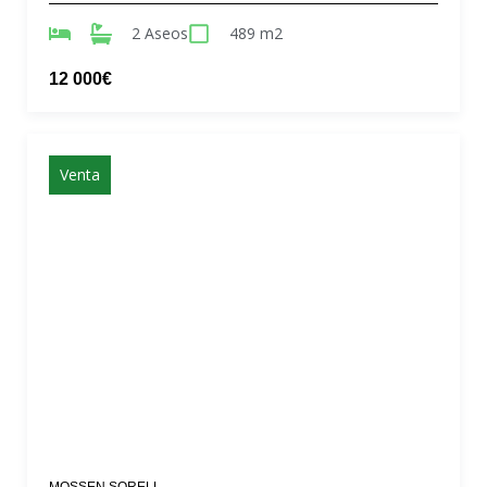
2 Aseos
489 m2
12 000€
Venta
MOSSEN SORELL