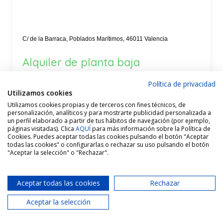
C/ de la Barraca, Poblados Marítimos, 46011 Valencia
Alquiler de planta baja
reformada, tipo loft, con patio
Política de privacidad
privado, cerca de la playa del
Utilizamos cookies
Cabanyal, Valencia | Área
Utilizamos cookies propias y de terceros con fines técnicos, de
personalización, analíticos y para mostrarte publicidad personalizada a
Marítima Inmobiliaria · Oficina
un perfil elaborado a partir de tus hábitos de navegación (por ejemplo,
páginas visitadas). Clica
AQUÍ
para más información sobre la Política de
Cabanyal
Cookies. Puedes aceptar todas las cookies pulsando el botón "Aceptar
todas las cookies" o configurarlas o rechazar su uso pulsando el botón
"Aceptar la selección" o "Rechazar".
Alquiler -LARGA DURACIÓN- Planta baja tipo loft
reformada en Calle Barraca, El Cabanyal, Valencia, con
Aceptar todas las cookies
Rechazar
patio...
Aceptar la selección