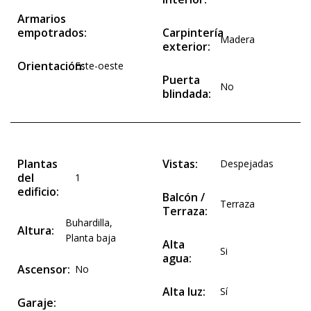
Armarios
empotrados:
Carpintería
Madera
exterior:
Orientación:
Este-oeste
Puerta
No
blindada:
Plantas
Vistas:
Despejadas
del
1
edificio:
Balcón /
Terraza
Terraza:
Buhardilla
,
Altura:
Planta baja
Alta
Si
agua:
Ascensor:
No
Alta luz:
Sí
Garaje: